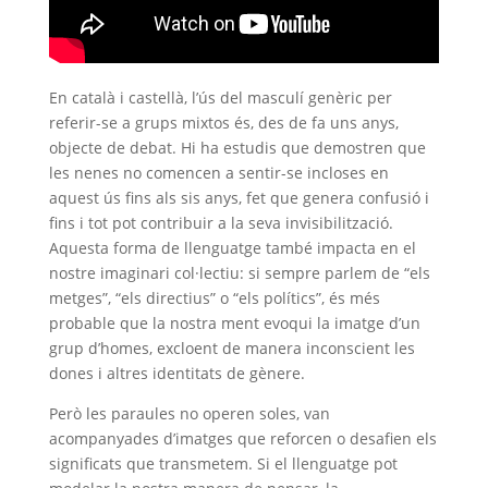
En català i castellà, l’ús del masculí genèric per
referir-se a grups mixtos és, des de fa uns anys,
objecte de debat. Hi ha estudis que demostren que
les nenes no comencen a sentir-se incloses en
aquest ús fins als sis anys, fet que genera confusió i
fins i tot pot contribuir a la seva invisibilització.
Aquesta forma de llenguatge també impacta en el
nostre imaginari col·lectiu: si sempre parlem de “els
metges”, “els directius” o “els polítics”, és més
probable que la nostra ment evoqui la imatge d’un
grup d’homes, excloent de manera inconscient les
dones i altres identitats de gènere.
Però les paraules no operen soles, van
acompanyades d’imatges que reforcen o desafien els
significats que transmetem. Si el llenguatge pot