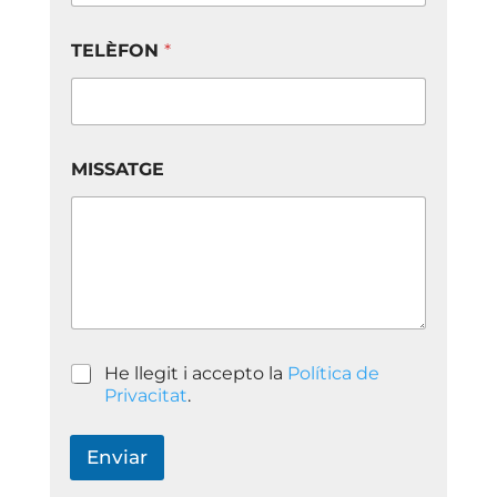
T
TELÈFON
*
E
L
È
F
O
N
MISSATGE
*
M
I
S
S
A
T
G
E
P
He llegit i accepto la
Política de
o
Privacitat
.
l
í
t
Enviar
i