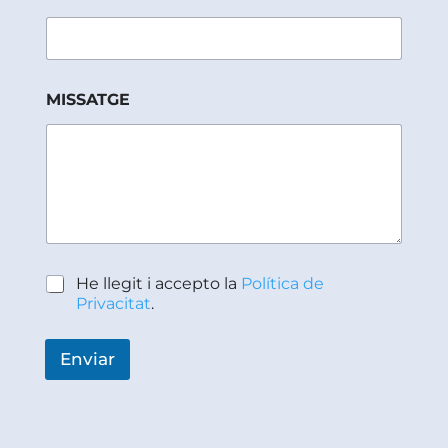
S
S
A
T
G
E
MISSATGE
M
I
S
S
A
T
G
E
P
He llegit i accepto la
Política de
o
Privacitat
.
l
í
t
Enviar
i
c
a
d