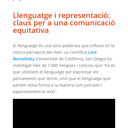
Llenguatge i representació:
claus per a una comunicació
equitativa
El llenguatge és una eina poderosa que influeix en la
nostra percepció del món. La científica
Lera
Boroditsky
(Universitat de Califòrnia, San Diego) ha
investigat més de 7.000 llengües i conclou que “no és
que utilitzem el llenguatge per expressar els
pensaments que tenim, sinó que el llenguatge que
parlem dona forma a la manera com pensem i
experimentem el món”.