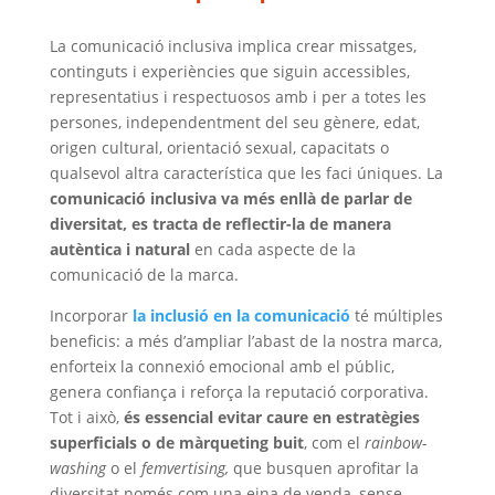
La comunicació inclusiva implica crear missatges,
continguts i experiències que siguin accessibles,
representatius i respectuosos amb i per a totes les
persones, independentment del seu gènere, edat,
origen cultural, orientació sexual, capacitats o
qualsevol altra característica que les faci úniques. La
comunicació inclusiva va més enllà de parlar de
diversitat, es tracta de reflectir-la de manera
autèntica i natural
en cada aspecte de la
comunicació de la marca.
Incorporar
la inclusió en la comunicació
té múltiples
beneficis: a més d’ampliar l’abast de la nostra marca,
enforteix la connexió emocional amb el públic,
genera confiança i reforça la reputació corporativa.
Tot i això,
és essencial evitar caure en estratègies
superficials o de màrqueting buit
, com el
rainbow-
washing
o el
femvertising,
que busquen aprofitar la
diversitat només com una eina de venda, sense