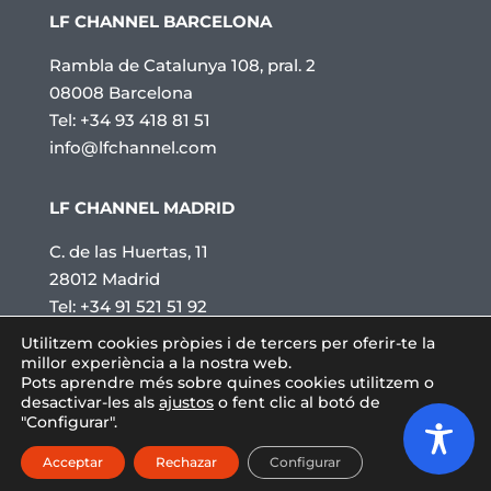
LF CHANNEL BARCELONA
Rambla de Catalunya 108, pral. 2
08008 Barcelona
Tel: +34 93 418 81 51
info@lfchannel.com
LF CHANNEL MADRID
C. de las Huertas, 11
28012 Madrid
Tel: +34 91 521 51 92
info@lfchannel.com
Utilitzem cookies pròpies i de tercers per oferir-te la
millor experiència a la nostra web.
Pots aprendre més sobre quines cookies utilitzem o
desactivar-les als
ajustos
o fent clic al botó de
2026 © LF channel · All rights reserved.
"Configurar".
Acceptar
Rechazar
Configurar
Politica de privacitat
–
Avís legal
–
Cookies