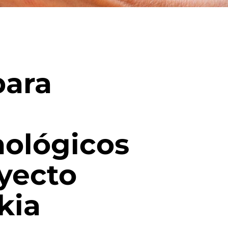
para
nológicos
oyecto
kia