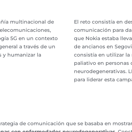
ñía multinacional de
El reto consistía en de
telecomunicaciones,
comunicación
para da
ogía 5G en un contexto
que Nokia estaba llev
 general a través de un
de ancianos en Segovi
s y humanizar la
consistía en utilizar la
palia
t
ivo en
personas
neurodegenerativas.
L
para liderar esta
camp
trategia de comunicación
que se basaba en mostrar
sonas con enfermedades neurodegenerativas.
Const