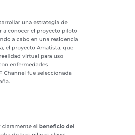
sarrollar una estrategia de
r a conocer el proyecto piloto
ando a cabo en una residencia
a,
el proyecto Amatista,
que
 realidad virtual para
u
s
o
 con
enfermedades
F
Channel
fue seleccionada
aña
.
 claramente e
l beneficio del
aba de
tres pilares clave: