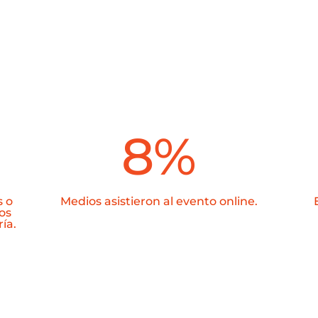
8
%
s o
Medios asistieron al evento online.
os
ía.