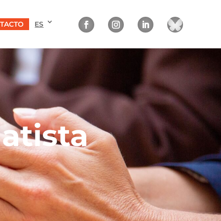
TACTO
ES
atista