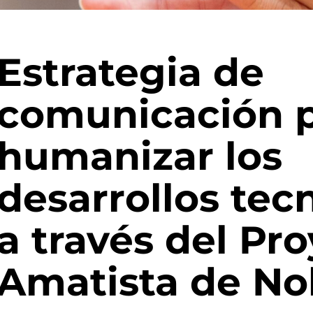
Estrategia de
c
omunicación
humanizar
l
os
desarrollos tec
a través del Pr
Amatista
de No