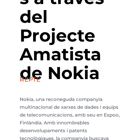
del
Projecte
Am
a
tista
de Nokia
REPTE
Nokia, una
reconeguda
companyia
multinacional de
xarxes
de dades i
equips
de
telecomunicacions
,
amb
seu
en Espoo,
Finlàndia
.
Amb
innombrables
desenvolupaments
i
patents
tecnològiques
, la
companyia
buscava