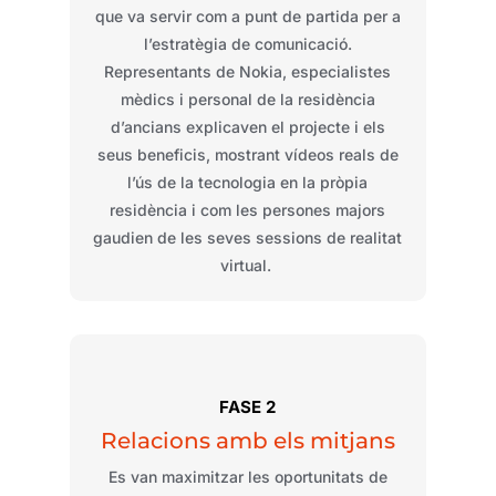
que
va
servir
com
a
punt
de partida per a
l’estratègia
de
comunicació
.
Representants
de Nokia,
especialistes
mèdics
i personal de la
residència
d’ancians
explicaven
el
projecte
i
els
seus
beneficis
,
mostrant
vídeos
reals
de
l’ús
de la
tecnologia
en la
pròpia
residència
i
com
les persones
majors
gaudien
de les
seves
sessions
de
realitat
virtual.
FASE 2
Relacions
amb
els
mitjans
Es van
maximitzar
les
oportunitats
de