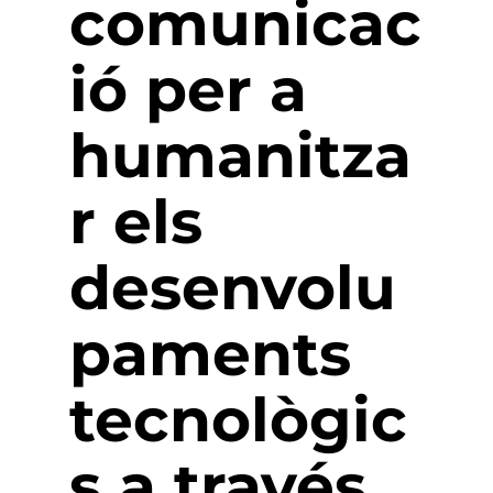
comunicac
ió
per a
humanitza
r
els
desenvolu
paments
tecnològic
s
a través