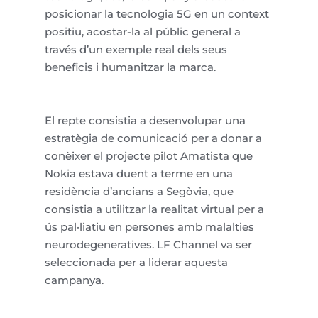
posicionar la
tecnologia
5G en un
context
positiu
, acostar-la al
públic
general a
través
d’un
exemple
real
dels
seus
beneficis
i
humanitzar
la marca.
El repte
consistia
a
desenvolupar
una
estratègia
de
comunicació
per a donar a
conèixer
el
projecte
pilot
Amatista
que
Nokia
estava
duent
a
terme
en una
residència
d’ancians
a
Segòvia
, que
consistia
a
utilitzar
la
realitat
virtual per a
ús
pal·liatiu
en persones
amb
malalties
neurodegeneratives. LF
Channel
va
ser
seleccionada per a liderar
aquesta
campanya
.