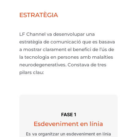
ESTRATÈGIA
LF
Channel
va
desenvolupar
una
estratègia
de
comunicació
que es
basava
a mostrar
clarament
el
benefici
de
l’ús
de
la
tecnologia
en persones
amb
malalties
neurodegeneratives.
Constava
de tres
pilars
clau
:
FASE 1
Esdeveniment
en
línia
Es va
organitzar
un
esdeveniment
en
línia