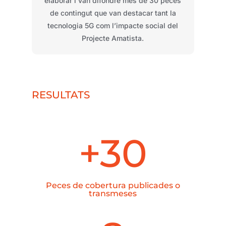
elaborar i van
difondre
més
de 30 peces
de
contingut
que van destacar
tant
la
tecnologia
5G
com
l’impacte
social del
Projecte
Am
a
tista.
RESULTATS
+30
Peces de cobertura publicades o
transmeses