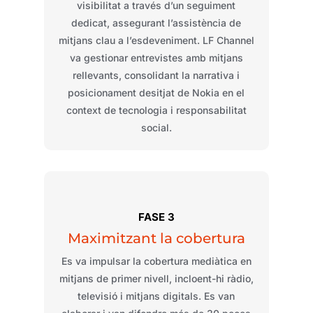
visibilitat
a través
d’un
seguiment
dedicat
,
assegurant
l’assistència
de
mitjans
clau
a
l’esdeveniment
. LF
Channel
va
gestionar entrevistes
amb
mitjans
rellevants
,
consolidant
la narrativa i
posicionament
desitjat
de Nokia en el
context
de
tecnologia
i
responsabilitat
social.
FASE 3
Maximitzant
la cobertura
Es
va
impulsar la cobertura
mediàtica
en
mitjans
de primer
nivell
,
incloent
-hi
ràdio
,
televisió
i
mitjans
digitals
. Es
van