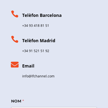
*

Telèfon Barcelona
+34 93 418 81 51

Telèfon Madrid
+34 91 521 51 92

Email
info@lfchannel.com
NOM
*