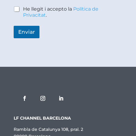
O
M
P
He llegit i accepto la
Política de
P
o
Privacitat
.
o
l
l
í
í
t
Enviar
t
i
i
c
c
a
a
d
e
P
r
i
v
a
c
i
t
a
t
LF CHANNEL BARCELONA
*
Rambla de Catalunya 108, pral. 2