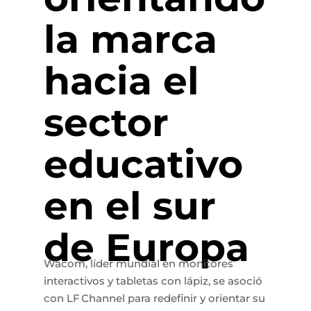
la marca
hacia el
sector
educativo
en el sur
de Europa
Wacom, líder mundial en monitores
interactivos y tabletas con lápiz, se asoció
con LF
Channel
para redefinir y orientar su