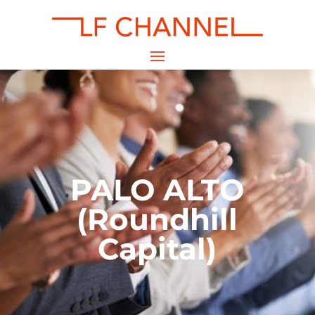
PALO ALTO
(Roundhill
Capital)