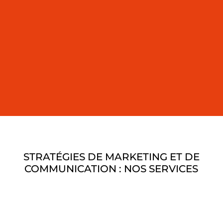
relations publiques en Espagne. Ce
n’est pas la première fois que nous
obtenons une couverture
médiatique nationale. Nos
actualités ont été publiées dans les
grands médias.
Anuya Upadhyay, directrice des
relations publiques
EMEA, PURE
STORAGE
STRATÉGIES DE MARKETING ET DE
COMMUNICATION : NOS SERVICES