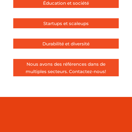
Éducation et société
Startups et scaleups
Durabilité et diversité
Nous avons des références dans de
multiples secteurs. Contactez-nous!
Un travail absolument
spectaculaire de la part de
LF
Channel
, notre partenaire de