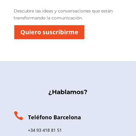
c
i
Descubre las ideas y conversaciones que están
t
transformando la comunicación.
a
t
Quiero suscribirme
*
¿Hablamos?

Teléfono Barcelona
+34 93 418 81 51