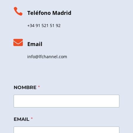

Teléfono Madrid
+34 91 521 51 92

Email
info@lfchannel.com
NOMBRE
*
P
EMAIL
*
r
i
v