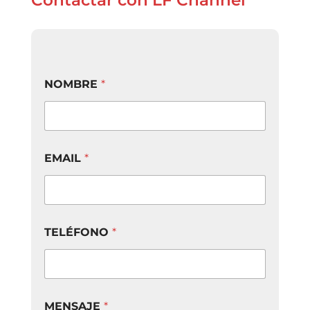
NOMBRE
*
EMAIL
*
TELÉFONO
*
M
MENSAJE
*
E