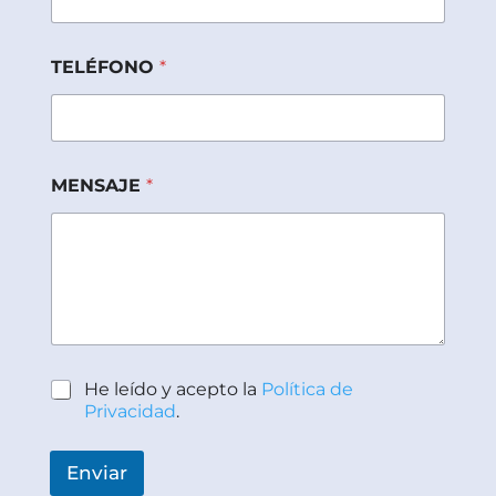
a
c
i
TELÉFONO
*
t
a
t
*
P
r
MENSAJE
*
i
v
a
c
i
t
a
t
P
He leído y acepto la
Política de
o
Privacidad
.
l
í
t
Enviar
i