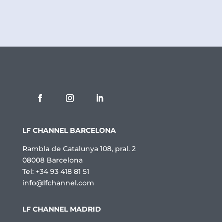
c
a
d
e
P
r
i
v
a
c
i
t
a
t
LF CHANNEL BARCELONA
*
Rambla de Catalunya 108, pral. 2
08008 Barcelona
Tel: +34 93 418 81 51
info@lfchannel.com
LF CHANNEL MADRID