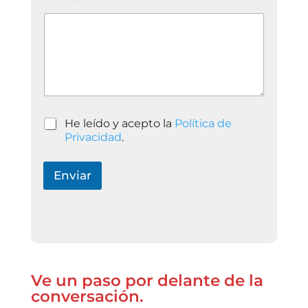
N
S
A
J
E
P
r
i
v
P
He leído y acepto la
Política de
a
o
Privacidad
.
c
l
i
í
t
t
Enviar
a
i
t
c
P
a
o
d
l
e
í
P
t
r
i
Ve un paso por delante de la
i
c
v
conversación.
a
a