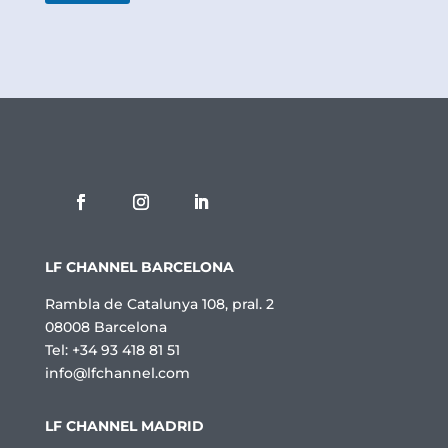
i
c
a
d
e
P
r
i
v
a
c
i
t
a
t
LF CHANNEL BARCELONA
*
Rambla de Catalunya 108, pral. 2
08008 Barcelona
Tel: +34 93 418 81 51
info@lfchannel.com
LF CHANNEL MADRID