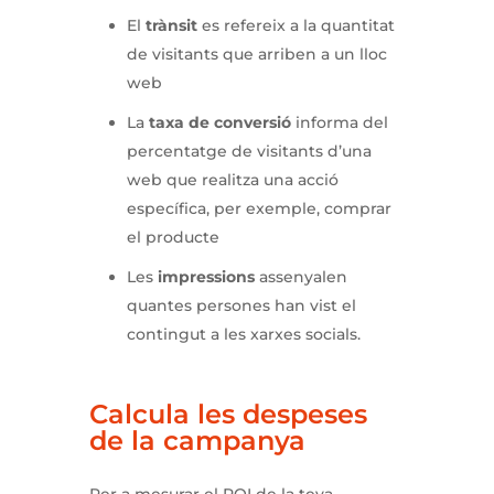
El
trànsit
es refereix a la quantitat
de visitants que arriben a un lloc
web
La
taxa de conversió
informa del
percentatge de visitants d’una
web que realitza una acció
específica, per exemple, comprar
el producte
Les
impressions
assenyalen
quantes persones han vist el
contingut a les xarxes socials.
Calcula les despeses
de la campanya
Per a mesurar el ROI de la teva