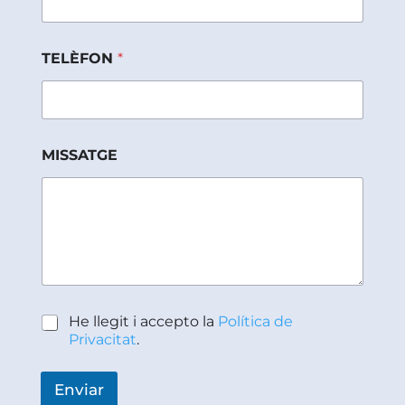
t
P
r
i
TELÈFON
*
v
a
c
i
t
MISSATGE
a
t
P
He llegit i accepto la
Política de
o
Privacitat
.
l
í
t
Enviar