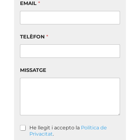
EMAIL
*
d
e
P
o
l
í
TELÈFON
*
t
i
c
a
MISSATGE
P
He llegit i accepto la
Política de
o
Privacitat
.
l