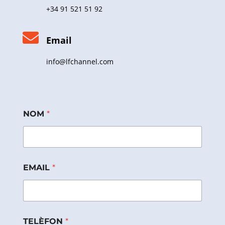
+34 91 521 51 92

Email
info@lfchannel.com
NOM
*
EMAIL
*
TELÈFON
*