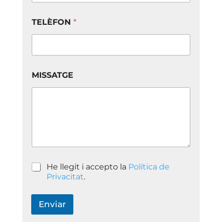
TELÈFON
*
*
MISSATGE
N
O
M
E
M
A
I
L
P
He llegit i accepto la
Política de
o
Privacitat
.
l
í
t
Enviar
i