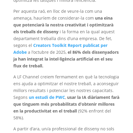
optimitza les tasques i millora l’eficiència.
Per aquesta raó, en lloc de veure-la com una
amenaça, hauríem de considerar-la com
una eina
que potenciarà la nostra creativitat i optimitzarà
els treballs de disseny
i la forma en la qual aquest
departament treballa dins d’una empresa. De fet,
segons el
Creators Toolkit Report publicat per
Adobe
a l’octubre de 2025,
el 86% dels dissenyadors
ja han integrat la intel·ligència artificial en el seu
flux de treball.
A LF Channel creiem fermament en què la tecnologia
ens ajuda a optimitzar el nostre treball, a aconseguir
millors resultats i potenciar les nostres capacitats.
Segons
un estudi de PWC
,
usar la IA diàriament farà
que tinguem més probabilitats d’obtenir millores
en la productivitat en el treball
(92% enfront del
58%).
A partir d’ara, un/a professional de disseny no sols