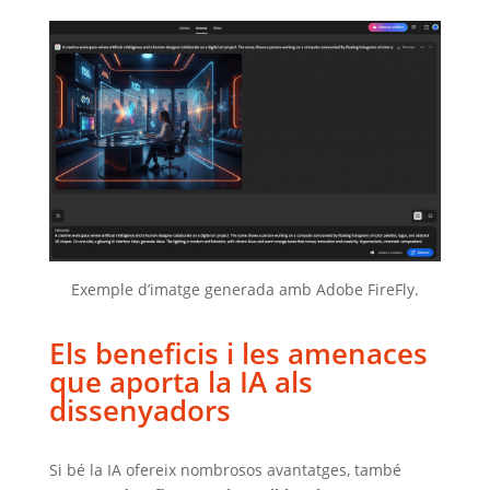
Exemple d’imatge generada amb Adobe FireFly.
Els beneficis i les amenaces
que aporta la IA als
dissenyadors
Si bé la IA ofereix nombrosos avantatges, també