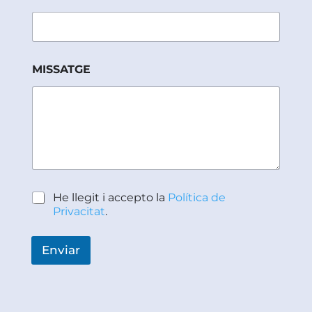
MISSATGE
*
P
He llegit i accepto la
Política de
E
o
Privacitat
.
M
l
A
í
I
t
Enviar
L
i
c
a
d