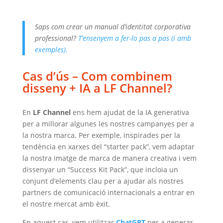
Saps com crear un manual d’identitat corporativa
professional?
T’ensenyem a fer-lo pas a pas (i amb
exemples).
Cas d’ús – Com combinem
disseny + IA a LF Channel?
En
LF Channel
ens hem ajudat de la IA generativa
per a millorar algunes les nostres campanyes per a
la nostra marca. Per exemple, inspirades per la
tendència en xarxes del “starter pack”, vem adaptar
la nostra imatge de marca de manera creativa i vem
dissenyar un “Success Kit Pack”, que incloïa un
conjunt d’elements clau per a ajudar als nostres
partners de comunicació internacionals a entrar en
el nostre mercat amb èxit.
En aquest cas, vem utilitzar
ChatGPT
per a generar