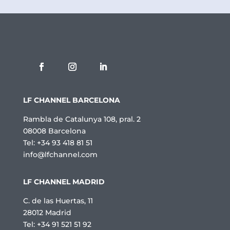
e
P
r
i
v
a
c
i
t
a
t
LF CHANNEL BARCELONA
*
Rambla de Catalunya 108, pral. 2
08008 Barcelona
Tel: +34 93 418 81 51
info@lfchannel.com
LF CHANNEL MADRID
C. de las Huertas, 11
28012 Madrid
Tel: +34 91 521 51 92