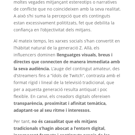
moltes vegades mitjançant estereotips o narratives
de conflicte que no coincideixen amb la seva realitat.
A això s’hi suma la percepció que els continguts
estan excessivament polititzats, fet que debilita la
confiança en l’objectivitat dels mitjans.
Al mateix temps, les xarxes socials s’han convertit en
l’hàbitat natural de la generació Z. Allà, els
influencers dominen
llenguatges visuals, breus i
directes que connecten de manera immediata amb
la seva audiència.
L’auge del contingut amateur, des
d’streamers fins a “ídols de Twitch”, contrasta amb el
format rígid i lineal de la televisió tradicional, que
per a aquesta generació resulta antiquat i poc
flexible. En canvi, els creadors digitals ofereixen
transparència, proximitat i afinitat temàtica,
adaptant-se al seu ritme i interessos.
Per tant,
no és casualitat que els mitjans
tradicionals s’hagin abocat a l’entorn digital,