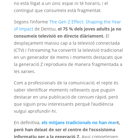
no està lligat a un únic espai ni té horaris, i el
contingut que consumeix està fragmentat.
Segons l’informe
The Gen Z Effect: Shaping the Year
of Impact
de Dentsu,
el 75 % dels joves adults ja no
consumeix televisió en directe diàriament.
El
desplaçament massiu cap a la televisió connectada
(CTV) i l’streaming ha convertit la televisió tradicional
en un generador de mems i moments destacats que
la generació Z reprodueix de manera fragmentada a
les xarxes.
Com a professionals de la comunicació, el repte és
saber identificar moments rellevants que puguin
destacar en una publicació de consum ràpid, però
que siguin prou interessants perquè l’audiència
vulgui aprofundir-hi.
En definitiva,
els mitjans tradicionals no han mor
t,
però han deixat de ser el centre de l’ecosistema
informatiu per a la generació Z.
Avui competeixen