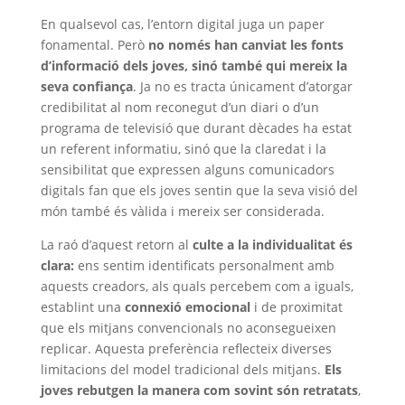
En qualsevol cas, l’entorn digital juga un paper
fonamental. Però
no només han canviat les fonts
d’informació dels joves, sinó també qui mereix la
seva confiança
. Ja no es tracta únicament d’atorgar
credibilitat al nom reconegut d’un diari o d’un
programa de televisió que durant dècades ha estat
un referent informatiu, sinó que la claredat i la
sensibilitat que expressen alguns comunicadors
digitals fan que els joves sentin que la seva visió del
món també és vàlida i mereix ser considerada.
La raó d’aquest retorn al
culte a la individualitat és
clara:
ens sentim identificats personalment amb
aquests creadors, als quals percebem com a iguals,
establint una
connexió emocional
i de proximitat
que els mitjans convencionals no aconsegueixen
replicar. Aquesta preferència reflecteix diverses
limitacions del model tradicional dels mitjans.
Els
joves rebutgen la manera com sovint són retratats
,