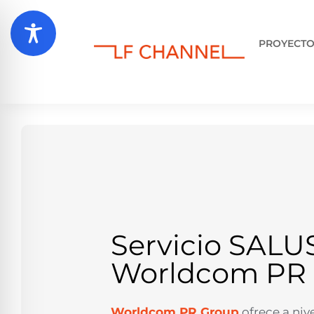
PROYECT
Servicio SALU
Worldcom PR
Worldcom PR Group
ofrece a niv