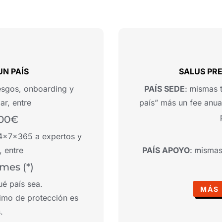
UN PAÍS
SALUS PRE
iesgos, onboarding y
PAÍS SEDE
: m
ismas 
ar, entre
país” más un fee anua
400€
24x7x365 a expertos y
, entre
PAÍS APOYO
: m
ismas
mes (*)
é país sea.
MÁS
imo de protección es
s.