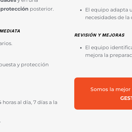
lidades
y en una
a
protección
posterior.
El equipo adapta 
necesidades de la c
NMEDIATA
REVISIÓN Y MEJORAS
arios.
El equipo identifi
mejora la preparac
puesta y protección
Somos la mejor 
GES
oras al día, 7 días a la
.